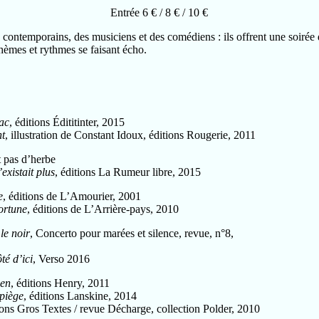
Entrée 6 € / 8 € / 10 €
 contemporains, des musiciens et des comédiens : ils offrent une soirée d
èmes et rythmes se faisant écho.
lac
, éditions Édititinter, 2015
t
, illustration de Constant Idoux, éditions Rougerie, 2011
t pas d’herbe
’existait plus
, éditions La Rumeur libre, 2015
e
, éditions de L’Amourier, 2001
ortune
, éditions de L’Arrière-pays, 2010
le noir
, Concerto pour marées et silence, revue, n°8,
té d’ici
, Verso 2016
ien
, éditions Henry, 2011
piège
, éditions Lanskine, 2014
tions Gros Textes / revue Décharge, collection Polder, 2010